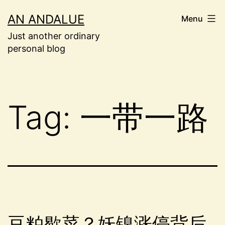
Skip
AN ANDALUE
Menu
to
Just another ordinary
content
personal blog
Tag:
一带一路
豆粕歇菜？妖镍涨停背后