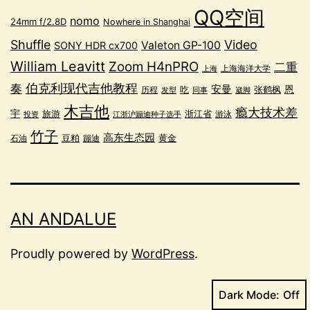
QQ空间
nomo
24mm f/2.8D
Nowhere in Shanghai
Shuffle
Video
Valeton GP-100
SONY HDR cx700
William Leavitt
Zoom H4nPRO
二重
上海海洋大学
上海
奏
伯克利现代吉他教程
安曼
恩
吃
张鹤枫
历程
发型
同事
崴脚
木吉他
瘾大技术差
宇
浙江省
旅游
游泳
投资
江浙沪蹦迪种子选手
竹子
高东生态园
豆粕
黄金
蹦迪
石油
AN ANDALUE
Proudly powered by
WordPress
.
Dark Mode: