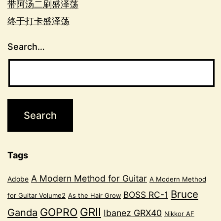
带阿汤二刷盛泽荡
终于打卡盛泽荡
Search…
Tags
A Modern Method for Guitar
Adobe
A Modern Method
Bruce
BOSS RC-1
for Guitar Volume2
As the Hair Grow
GRII
GOPRO
Ganda
Ibanez GRX40
Nikkor AF