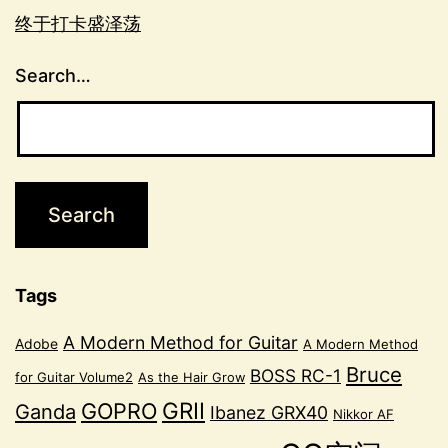
终于打卡盛泽荡
Search…
Tags
A Modern Method for Guitar
Adobe
A Modern Method
Bruce
BOSS RC-1
for Guitar Volume2
As the Hair Grow
GRII
GOPRO
Ganda
Ibanez GRX40
Nikkor AF