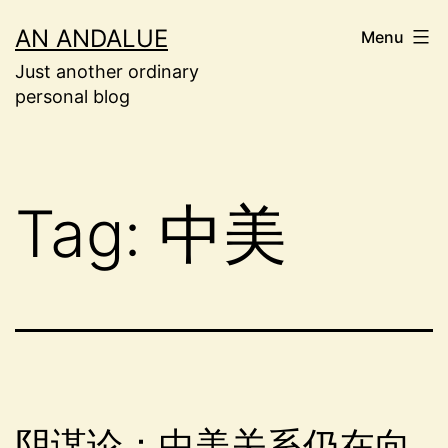
Skip
AN ANDALUE
Menu
to
Just another ordinary
content
personal blog
Tag:
中美
阴谋论：中美关系仍在向