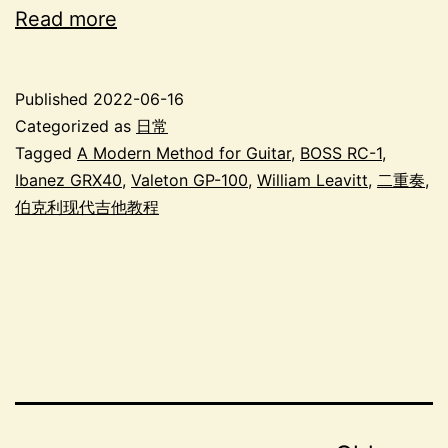
Read more
Published
2022-06-16
Categorized as
日常
Tagged
A Modern Method for Guitar
,
BOSS RC-1
,
Ibanez GRX40
,
Valeton GP-100
,
William Leavitt
,
二重奏
,
伯克利现代吉他教程