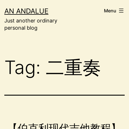
Skip
AN ANDALUE
Menu
to
Just another ordinary
content
personal blog
Tag:
二重奏
【伯克利现代吉他教程】