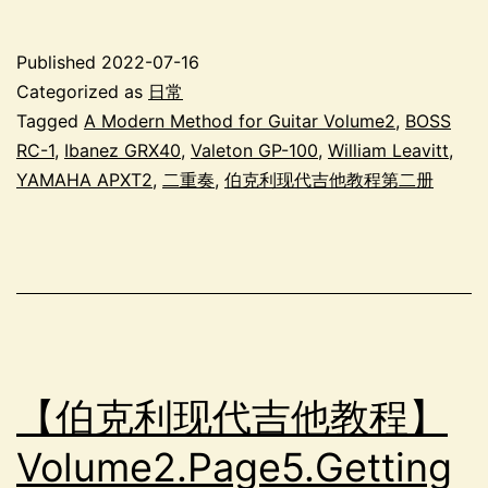
Published
2022-07-16
Categorized as
日常
Tagged
A Modern Method for Guitar Volume2
,
BOSS
RC-1
,
Ibanez GRX40
,
Valeton GP-100
,
William Leavitt
,
YAMAHA APXT2
,
二重奏
,
伯克利现代吉他教程第二册
【伯克利现代吉他教程】
Volume2.Page5.Getting