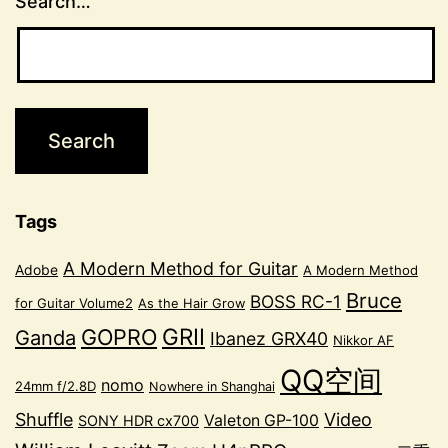
Search…
Tags
A Modern Method for Guitar
Adobe
A Modern Method
Bruce
BOSS RC-1
for Guitar Volume2
As the Hair Grow
GRII
GOPRO
Ganda
Ibanez GRX40
Nikkor AF
QQ空间
nomo
24mm f/2.8D
Nowhere in Shanghai
Shuffle
Video
Valeton GP-100
SONY HDR cx700