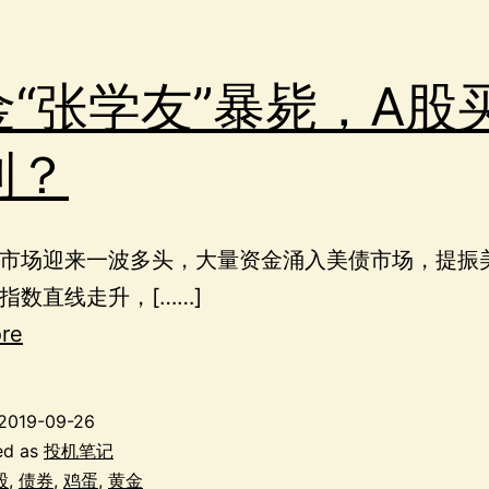
金“张学友”暴毙，A股
到？
市场迎来一波多头，大量资金涌入美债市场，提振
指数直线走升，[……]
re
2019-09-26
ed as
投机笔记
股
,
债券
,
鸡蛋
,
黄金