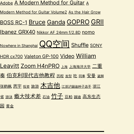
A Modern Method for Guitar
Adobe
A
Modern Method for Guitar Volume2
As the Hair Grow
GRII
GOPRO
Bruce
Ganda
BOSS RC-1
Ibanez GRX40
nomo
Nikkor AF 24mm f/2.8D
QQ空间
Shuffle
SONY
Nowhere in Shanghai
William
Video
Valeton GP-100
HDR cx700
Leavitt
Zoom H4nPRO
二重
上海海洋大学
上海
奏
伯克利现代吉他教程
安曼
吃
历程
发型
同事
崴脚
木吉他
恩宇
张鹤枫
浙江
旅游
投资
江浙沪蹦迪种子选手
竹子
瘾大技术差
高东生态
省
豆粕
蹦迪
游泳
石油
园
黄金