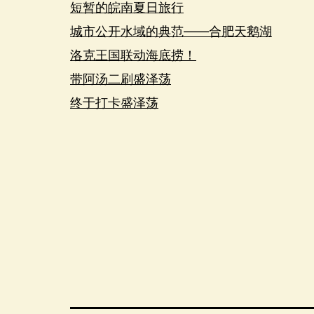
短暂的皖南夏日旅行
城市公开水域的典范——合肥天鹅湖
洛克王国联动海底捞！
带阿汤二刷盛泽荡
终于打卡盛泽荡