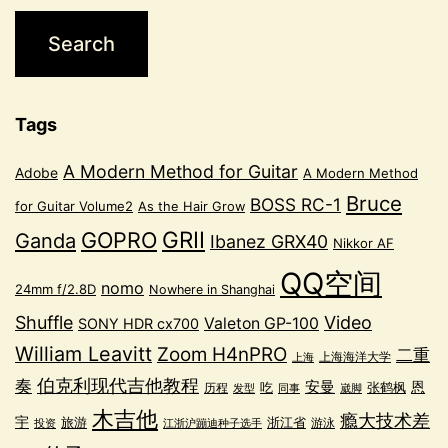
Tags
A Modern Method for Guitar
Adobe
A Modern Method
Bruce
BOSS RC-1
for Guitar Volume2
As the Hair Grow
GRII
GOPRO
Ganda
Ibanez GRX40
Nikkor AF
QQ空间
nomo
24mm f/2.8D
Nowhere in Shanghai
Shuffle
Video
Valeton GP-100
SONY HDR cx700
William Leavitt
Zoom H4nPRO
二重
上海海洋大学
上海
奏
伯克利现代吉他教程
安曼
恩
吃
张鹤枫
历程
发型
同事
崴脚
木吉他
瘾大技术差
宇
浙江省
旅游
游泳
投资
江浙沪蹦迪种子选手