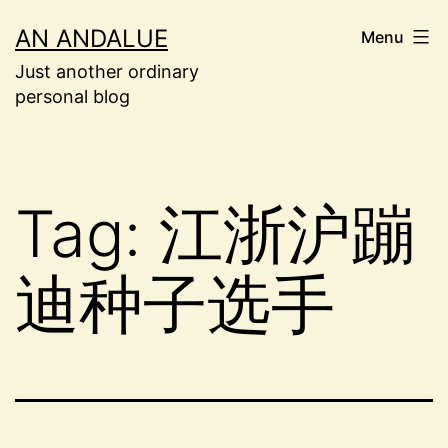
Skip
AN ANDALUE
Menu
to
Just another ordinary
content
personal blog
Tag:
江浙沪蹦
迪种子选手