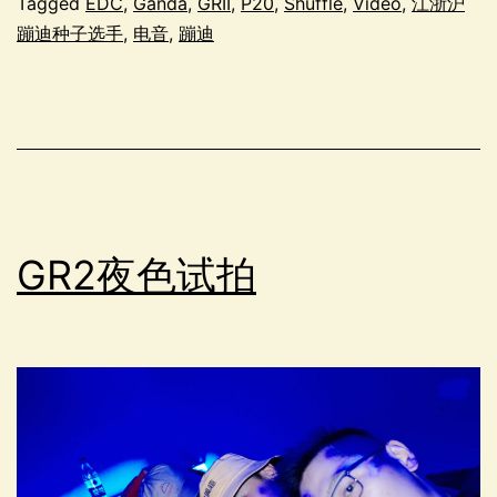
Tagged
EDC
,
Ganda
,
GRII
,
P20
,
Shuffle
,
Video
,
江浙沪
蹦迪种子选手
,
电音
,
蹦迪
GR2夜色试拍