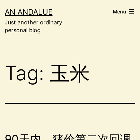
Skip
AN ANDALUE
Menu
to
Just another ordinary
content
personal blog
Tag:
玉米
90天内，猪价第二次回调