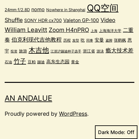
QQ空间
nomo
24mm f/2.8D
Nowhere in Shanghai
Shuffle
Video
Valeton GP-100
SONY HDR cx700
William Leavitt
Zoom H4nPRO
二重
上海海洋大学
上海
奏
伯克利现代吉他教程
安曼
恩
吃
张鹤枫
历程
发型
同事
崴脚
木吉他
瘾大技术差
宇
浙江省
旅游
游泳
投资
江浙沪蹦迪种子选手
竹子
高东生态园
豆粕
黄金
蹦迪
石油
AN ANDALUE
Proudly powered by
WordPress
.
Dark Mode: