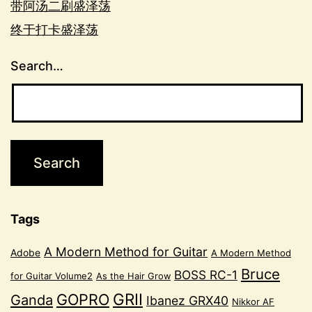
带阿汤二刷盛泽荡
终于打卡盛泽荡
Search…
Tags
A Modern Method for Guitar
Adobe
A Modern Method
Bruce
BOSS RC-1
for Guitar Volume2
As the Hair Grow
GRII
GOPRO
Ganda
Ibanez GRX40
Nikkor AF