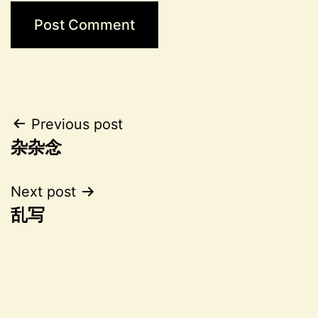
Post
Previous post
杂杂念
navigation
Next post
乱写