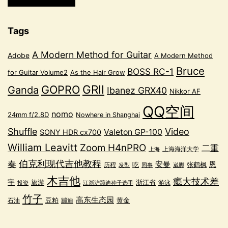
Tags
A Modern Method for Guitar
Adobe
A Modern Method
Bruce
BOSS RC-1
for Guitar Volume2
As the Hair Grow
GRII
GOPRO
Ganda
Ibanez GRX40
Nikkor AF
QQ空间
nomo
24mm f/2.8D
Nowhere in Shanghai
Shuffle
Video
Valeton GP-100
SONY HDR cx700
William Leavitt
Zoom H4nPRO
二重
上海海洋大学
上海
奏
伯克利现代吉他教程
安曼
恩
吃
张鹤枫
历程
发型
同事
崴脚
木吉他
瘾大技术差
宇
浙江省
旅游
游泳
投资
江浙沪蹦迪种子选手
竹子
高东生态园
豆粕
黄金
蹦迪
石油