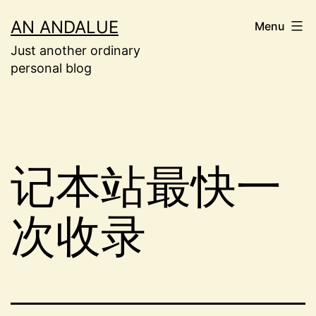
Skip
AN ANDALUE
Menu
to
Just another ordinary
content
personal blog
记本站最快一
次收录