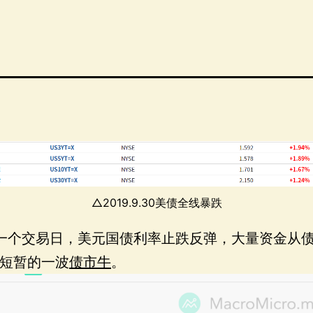
△2019.9.30美债全线暴跌
一个交易日，美元国债利率止跌反弹，大量资金从
短暂的一波
债市牛
。