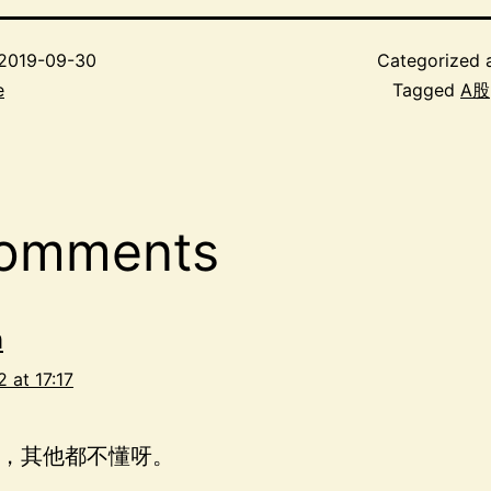
2019-09-30
Categorized 
e
Tagged
A股
comments
h
 at 17:17
，其他都不懂呀。