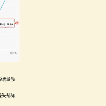
仍缩量跌
指头都知