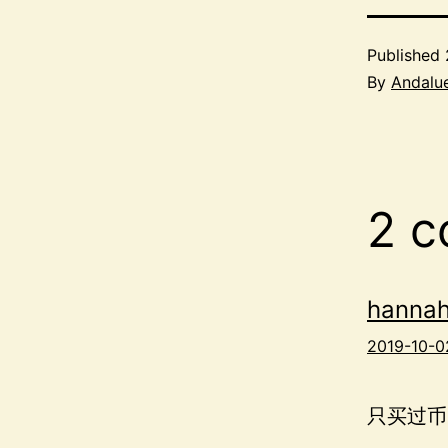
Published
By
Andalu
2 
hanna
2019-10-02
只买过币