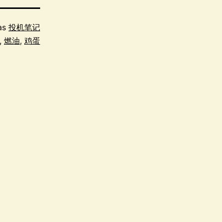
as
投机笔记
,
燃油
,
鸡蛋