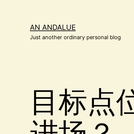
Skip
to
content
AN ANDALUE
Just another ordinary personal blog
目标点
进场？