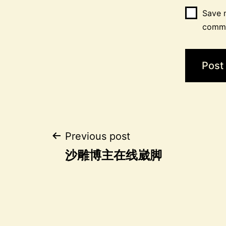
Save m
comm
Post
Previous post
沙雕博主在线崴脚
navigation