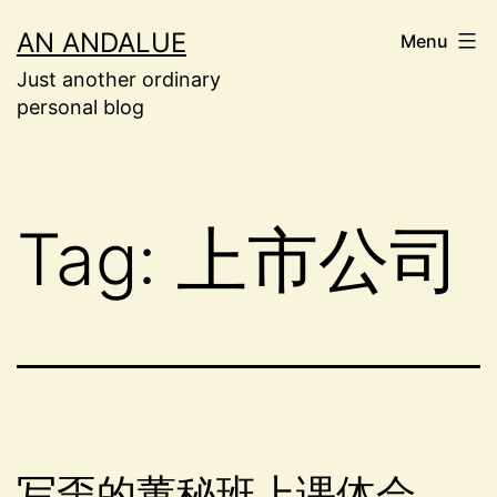
Skip
AN ANDALUE
Menu
to
Just another ordinary
content
personal blog
Tag:
上市公司
写歪的董秘班上课体会