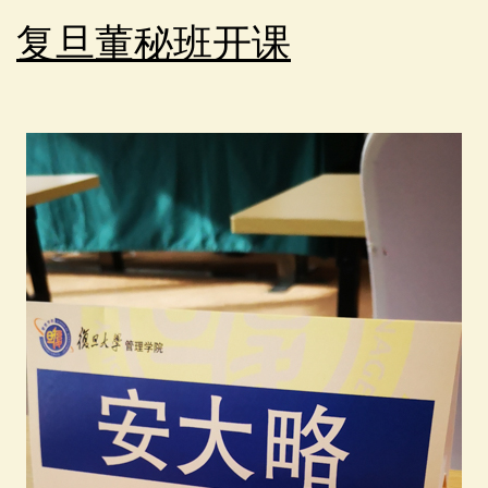
复旦董秘班开课