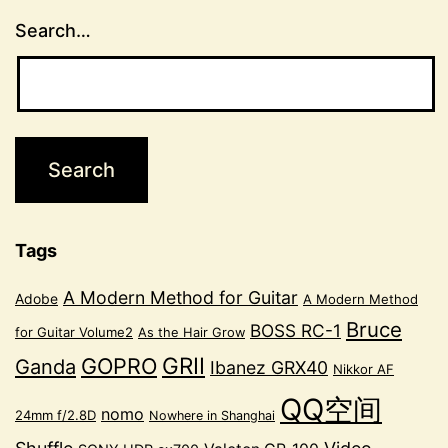
Search…
Tags
A Modern Method for Guitar
Adobe
A Modern Method
Bruce
BOSS RC-1
for Guitar Volume2
As the Hair Grow
GRII
GOPRO
Ganda
Ibanez GRX40
Nikkor AF
QQ空间
nomo
24mm f/2.8D
Nowhere in Shanghai