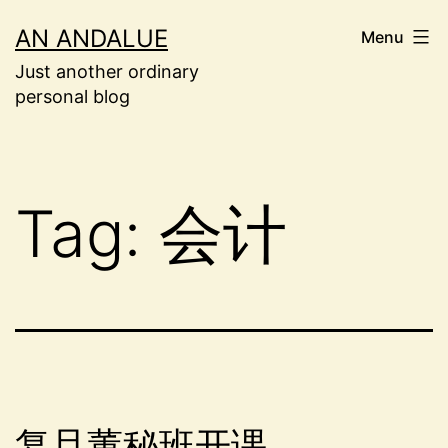
Skip
AN ANDALUE
Menu
to
Just another ordinary
content
personal blog
Tag:
会计
复旦董秘班开课