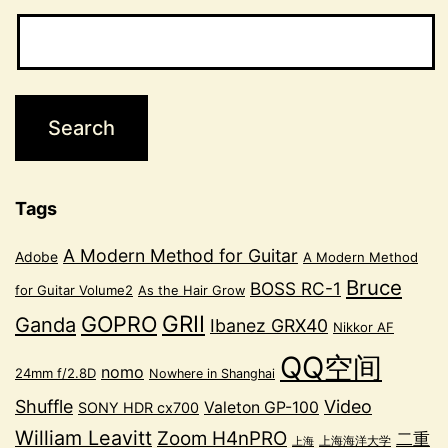
Tags
A Modern Method for Guitar
Adobe
A Modern Method
Bruce
BOSS RC-1
for Guitar Volume2
As the Hair Grow
GRII
GOPRO
Ganda
Ibanez GRX40
Nikkor AF
QQ空间
nomo
24mm f/2.8D
Nowhere in Shanghai
Shuffle
Video
Valeton GP-100
SONY HDR cx700
William Leavitt
Zoom H4nPRO
二重
上海海洋大学
上海