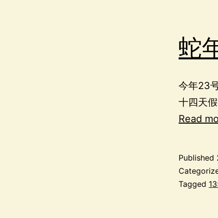
蛇
今年23
十四天假
Read mo
Published
Categoriz
Tagged
13