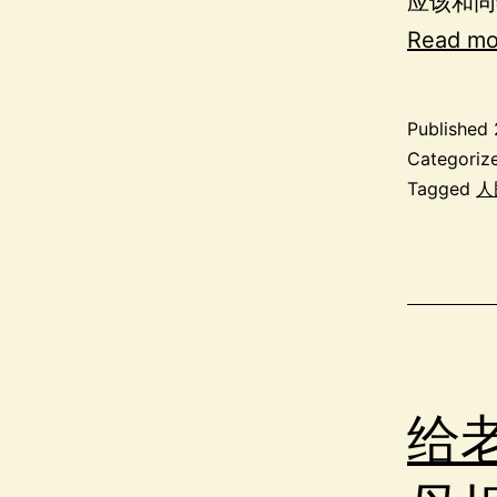
应该和同
Read mo
Published
Categoriz
Tagged
人
给