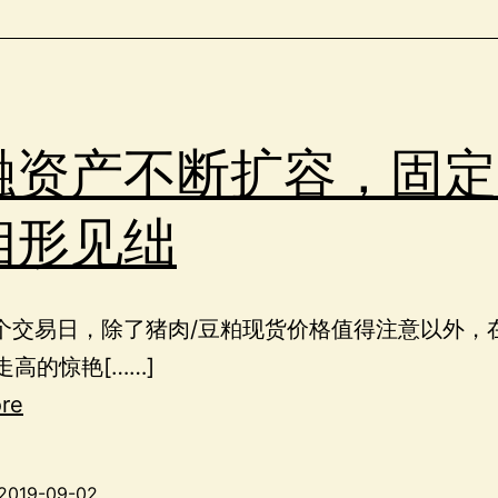
融资产不断扩容，固定
相形见绌
个交易日，除了猪肉/豆粕现货价格值得注意以外，
走高的惊艳[……]
re
2019-09-02