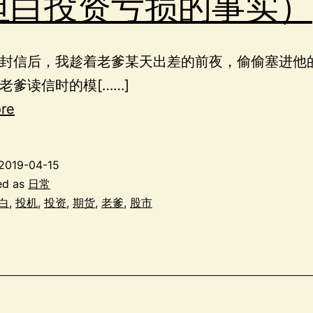
坦白投资亏损的事实）
封信后，我趁着老爹某天出差的前夜，偷偷塞进他
老爹读信时的模[……]
re
2019-04-15
ed as
日常
白
,
投机
,
投资
,
期货
,
老爹
,
股市