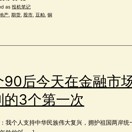
ed as
投机笔记
地产
,
期货
,
股市
,
豆粕
,
铜
个90后今天在金融市
到的3个第一次
：我个人支持中华民族伟大复兴，拥护祖国两岸统