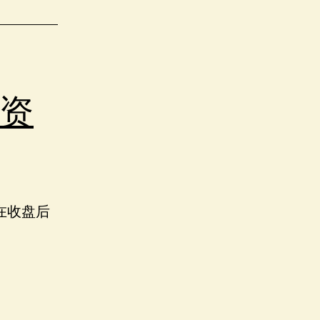
资
在收盘后