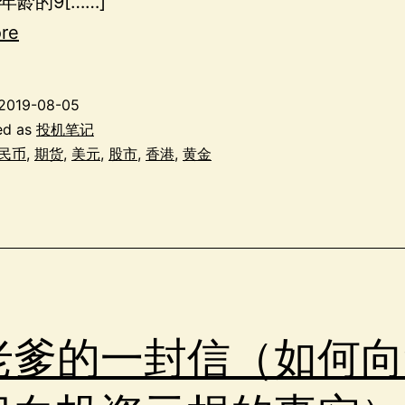
年龄的9[……]
re
2019-08-05
ed as
投机笔记
民币
,
期货
,
美元
,
股市
,
香港
,
黄金
老爹的一封信（如何向