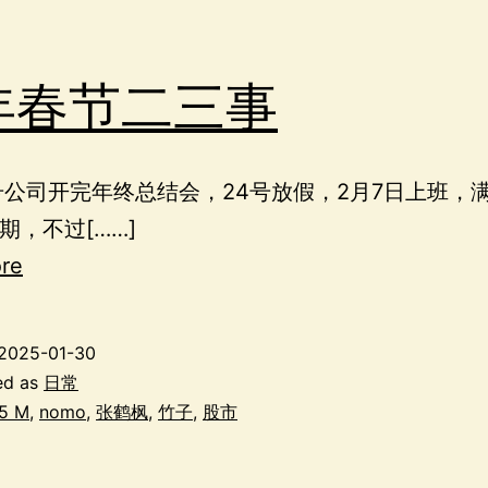
年春节二三事
号公司开完年终总结会，24号放假，2月7日上班，
期，不过[……]
re
2025-01-30
ed as
日常
5 M
,
nomo
,
张鹤枫
,
竹子
,
股市